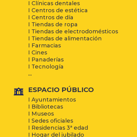
I Clínicas dentales
I Centros de estética
I Centros de día
I Tiendas de ropa
I Tiendas de electrodomésticos
I Tiendas de alimentación
I Farmacias
I Cines
I Panaderías
I Tecnología
…
ESPACIO PÚBLICO
I Ayuntamientos
I Bibliotecas
I Museos
I Sedes oficiales
I Residencias 3ª edad
I Hogar del jubilado