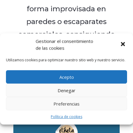
forma improvisada en
paredes o escaparates
comerciales, consiguiendo
Gestionar el consentimiento
impactos de alto valor en
de las cookies
toda la población
Utilizamos cookies para optimizar nuestro sitio web y nuestro servicio.
Acepto
¡Mira cómo lo hacemos!
Denegar
Preferencias
Política de cookies