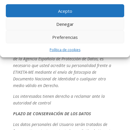
personales de su página web. El derecho de oposición al
Acepto
tratamiento de sus datos personales. El derecho de
limitación del tratamiento de sus datos personales. Y el
Denegar
derecho a la portabilidad de sus datos personales
automatizados por correo: dirigido a ETIKETA-ME
Preferencias
MARKETING SL, Alt Turia ,19 de Manises 46940
(Valencia). Para ejercer dichos derechos y en
Política de cookies
cumplimiento de la Instrucción 1/1998, de 19 de enero,
de la Agencia Española de Protección de Datos, es
necesario que usted acredite su personalidad frente a
ETIKETA-ME mediante el envío de fotocopia de
Documento Nacional de Identidad o cualquier otro
medio válido en Derecho.
Los interesados tienen derecho a reclamar ante la
autoridad de control
PLAZO DE CONSERVACIÓN DE LOS DATOS
Los datos personales del Usuario serán tratados de