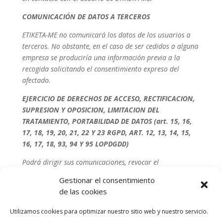
COMUNICACIÓN DE DATOS A TERCEROS
ETIKETA-ME no comunicará los datos de los usuarios a
terceros. No obstante, en el caso de ser cedidos a alguna
empresa se produciría una información previa a la
recogida solicitando el consentimiento expreso del
afectado.
EJERCICIO DE DERECHOS DE ACCESO, RECTIFICACION,
SUPRESION Y OPOSICION, LIMITACION DEL
TRATAMIENTO, PORTABILIDAD DE DATOS (art. 15, 16,
17, 18, 19, 20, 21, 22 Y 23 RGPD, ART. 12, 13, 14, 15,
16, 17, 18, 93, 94 Y 95 LOPDGDD)
Podrá dirigir sus comunicaciones, revocar el
consentimiento prestado y ejercitar el derecho de acceso
Gestionar el consentimiento
a sus datos personales obteniendo copia de los mismos.
de las cookies
El derecho de rectificación de datos inexactos o
incompletos. El derecho de supresión de sus datos
Utilizamos cookies para optimizar nuestro sitio web y nuestro servicio.
personales. El derecho de retirada de sus datos