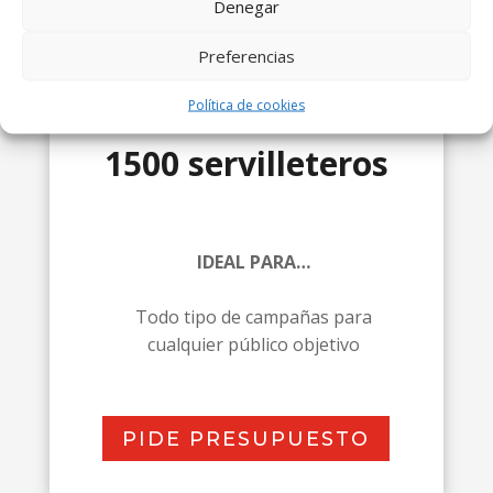
Denegar
Circuito Centro
Preferencias
Para todo tipo de público
Política de cookies
1500 servilleteros
IDEAL PARA…
Todo tipo de campañas para
cualquier público objetivo
PIDE PRESUPUESTO