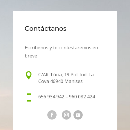
Contáctanos
Escríbenos y te contestaremos en
breve

C/Alt Túria, 19
Pol. Ind. La
Cova
46940 Manises

656 934 942 – 960 082 424