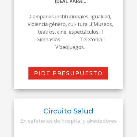
IDEAL PARA…
Campañas institucionales: igualdad,
violencia género, cul- tura…
I
Museos,
teatros, cine, espectáculos..
I
Gimnasios
I Telefonía
I
Vídeojuegos..
PIDE PRESUPUESTO
Circuito Salud
En cafeterías de hospital y alrededores