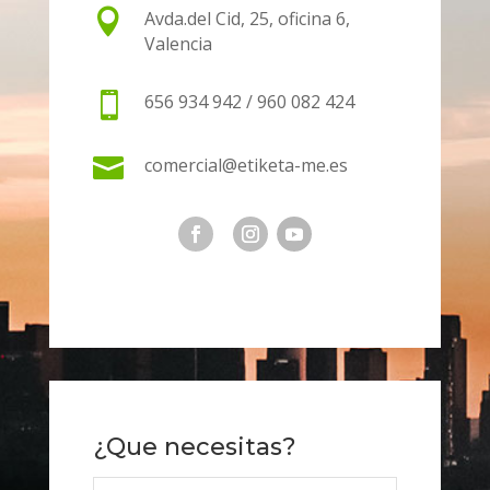

Avda.del Cid, 25, oficina 6,
Valencia

656 934 942 / 960 082 424

comercial@etiketa-me.es
¿Que necesitas?