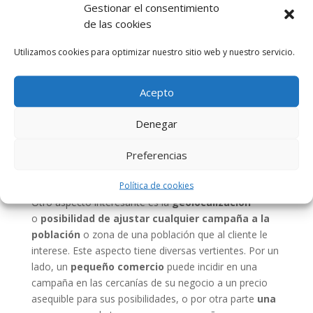
Sencillamente que venimos a ocupar
un espacio
Gestionar el consentimiento
dónde ellos ni ningún otro pueden llegar
. Los
de las cookies
establecimientos de hostelería y restauración
Utilizamos cookies para optimizar nuestro sitio web y nuestro servicio.
son lugares visitados y concurridos en los que hay
clientes potenciales de marcas comerciales de
cualquier tipo, al fin y al cabo hay bares y restaurantes
Acepto
para todo tipo de público y de edad.
Denegar
Un espacio a explotar
en un momento clave,
en el
que el público está sentado y que puede pasar delante
Preferencias
de tu anuncio desde 10′ a varias hora, ¿alguien da
más? en ese aspecto no, nadie.
Política de cookies
Otro aspecto interesante es la
geolocalización
o
posibilidad de ajustar cualquier campaña a la
población
o zona de una población que al cliente le
interese. Este aspecto tiene diversas vertientes. Por un
lado, un
pequeño comercio
puede incidir en una
campaña en las cercanías de su negocio a un precio
asequible para sus posibilidades, o por otra parte
una